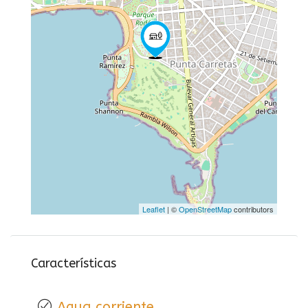
Leaflet
| ©
OpenStreetMap
contributors
Características
Agua corriente