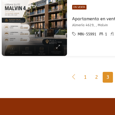
EN VENTA
Almería 4629, , Malvin
MIN-55991
1
1
2
3