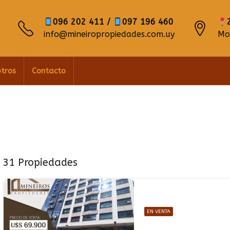
096 202 411 /
097 196 460
info@mineiropropiedades.com.uy
Mo
tros
Contacto
31 Propiedades
EN VENTA