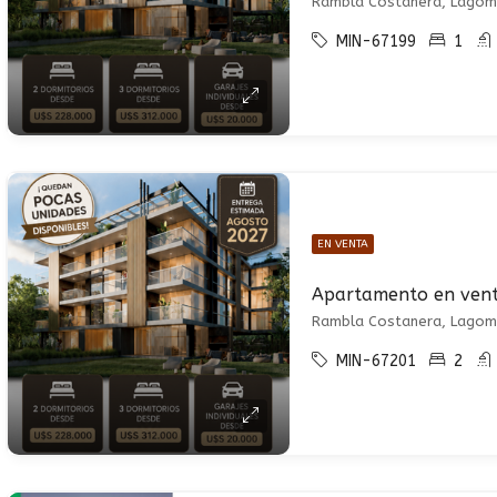
Rambla Costanera, Lagoma
MIN-67199
1
EN VENTA
Apartamento en ven
Rambla Costanera, Lagoma
MIN-67201
2