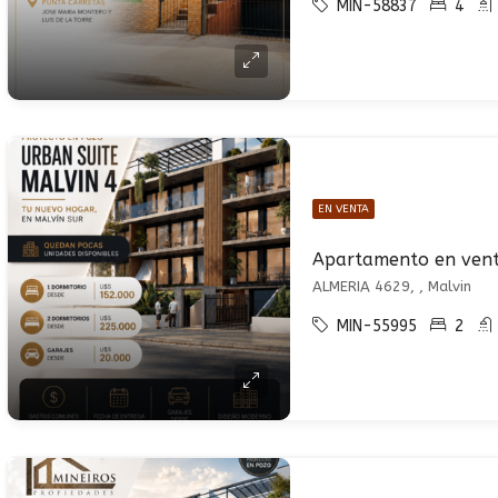
MIN-58837
4
EN VENTA
ALMERIA 4629, , Malvin
MIN-55995
2