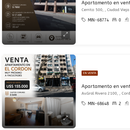
Cerrito 500, , Ciudad Vieja
MIN-68774
0
EN VENTA
Apartamento en ven
Av.Gral Rivera 2100, , Cor
MIN-68648
2