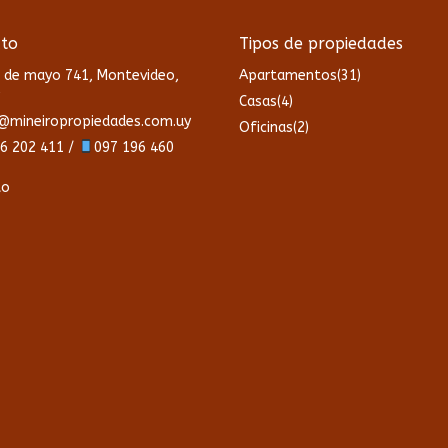
to
Tipos de propiedades
 de mayo 741, Montevideo,
Apartamentos
(31)
Casas
(4)
@mineiropropiedades.com.uy
Oficinas
(2)
6 202 411 /
097 196 460
to