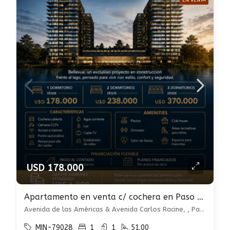
EN VENTA
USD 178.000
Apartamento en venta c/ cochera en Paso Carrasco
Avenida de las Américas & Avenida Carlos Racine, , Paso Carrasco
MIN-79028
1
1
51.00